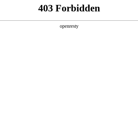
产品及服务
行业解决方案
合作伙伴
投资者关系
能发布NEUWAY S8530-128D智算底座
多智能体场景规模化商用落地，成为驱动全球超算力基础设施扩容的核心引擎。A
高带宽、低时延、高可靠的集群互联网络，成为超大规模AI集群建设
深刻影响模型训练效率、推理调度能力与算力资源整体转化价值，是AI产